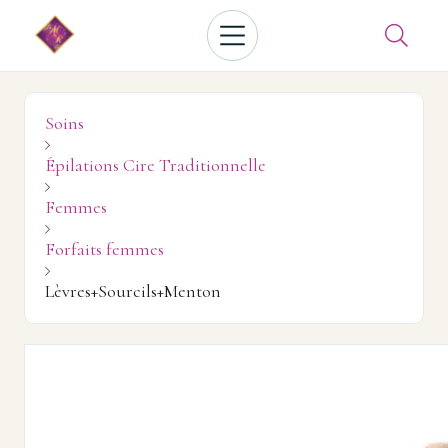

Soins

Épilations Cire Traditionnelle

Femmes

Forfaits femmes

Lèvres+Sourcils+Menton