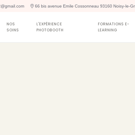
t2@gmail.com
 66 bis avenue Emile Cossonneau 93160 Noisy-le-G
NOS
L'EXPÉRIENCE
FORMATIONS E-
SOINS
PHOTOBOOTH
LEARNING