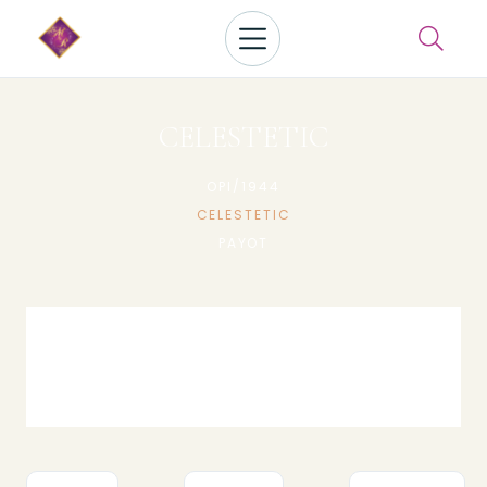

CELESTETIC
OPI/1944
CELESTETIC
PAYOT