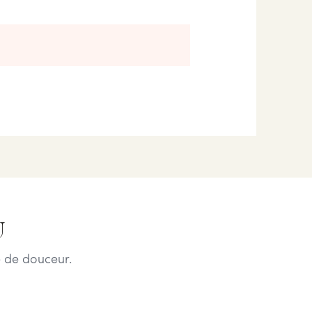
U
 de douceur.