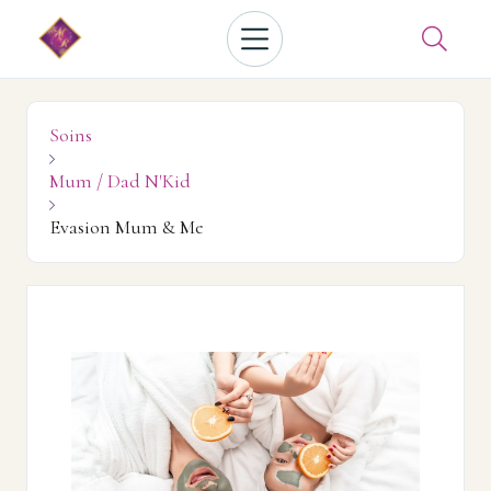

Soins

Mum / Dad N'Kid

Evasion Mum & Me