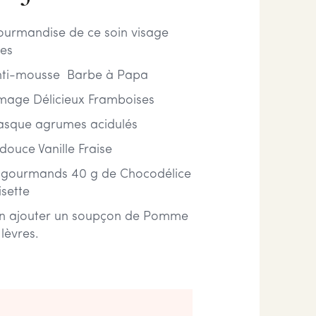
ourmandise de ce soin visage
ées
nti-mousse Barbe à Papa
age Délicieux Framboises
masque agrumes acidulés
douce Vanille Fraise
us gourmands 40 g de Chocodélice
sette
son ajouter un soupçon de Pomme
lèvres.