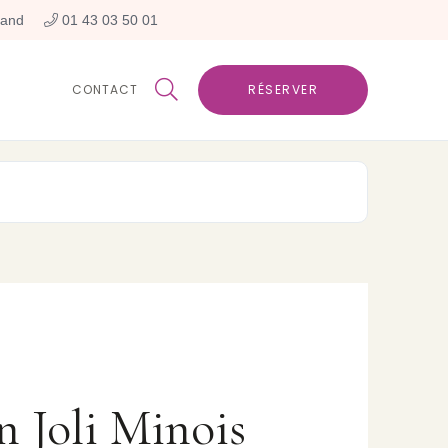
rand
 01 43 03 50 01

CONTACT
RÉSERVER
n Joli Minois