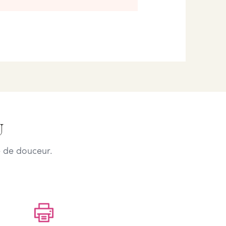
U
 de douceur.