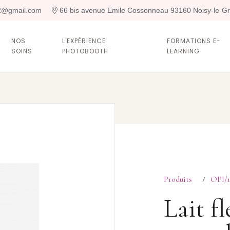
t2@gmail.com
 66 bis avenue Emile Cossonneau 93160 Noisy-le-G
NOS
L'EXPÉRIENCE
FORMATIONS E-
SOINS
PHOTOBOOTH
LEARNING
Produits
OPI/1
/
Lait f