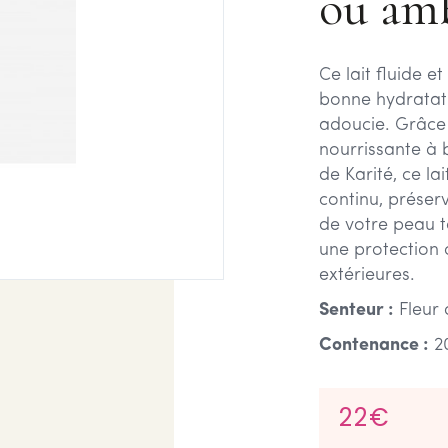
ou amb
Ce lait fluide et
bonne hydratatio
adoucie. Grâce 
nourrissante à
de Karité, ce l
continu, préser
de votre peau t
une protection 
extérieures.
Senteur :
Fleur 
Contenance :
2
22€