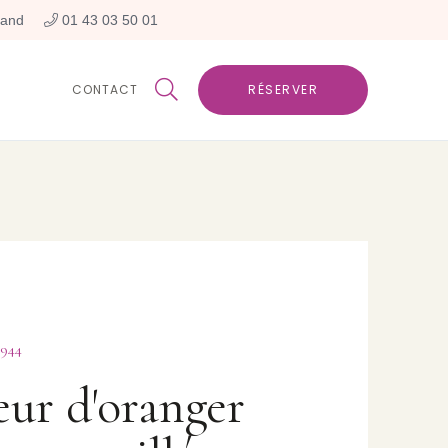
rand
 01 43 03 50 01

CONTACT
RÉSERVER
944
leur d'oranger