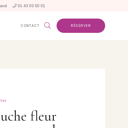
rand
 01 43 03 50 01

CONTACT
RÉSERVER
944
uche fleur