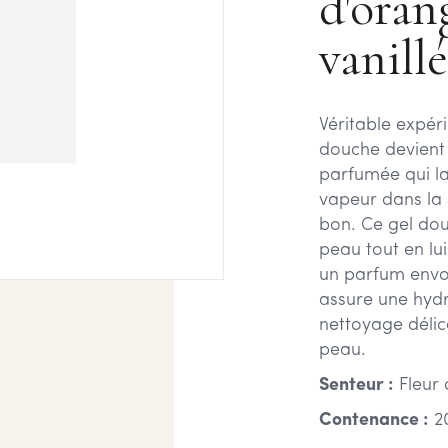
d'oran
vanillé
Véritable expér
douche devient
parfumée qui l
vapeur dans la 
bon. Ce gel dou
peau tout en lu
un parfum envo
assure une hydr
nettoyage délic
peau.
Senteur :
Fleur 
Contenance :
2