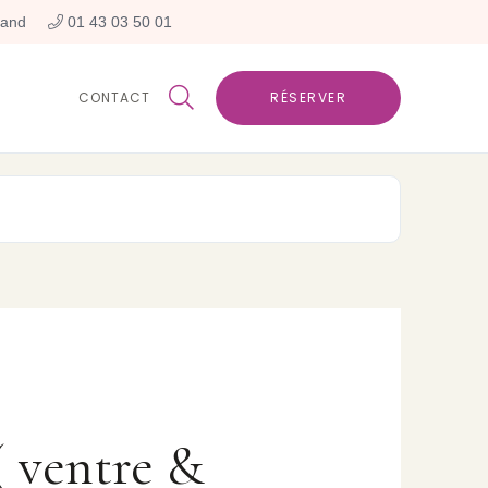
rand
 01 43 03 50 01

CONTACT
RÉSERVER
( ventre &