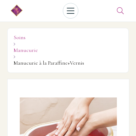

Soins

Manucurie

Manucurie à la Paraffine+Vernis